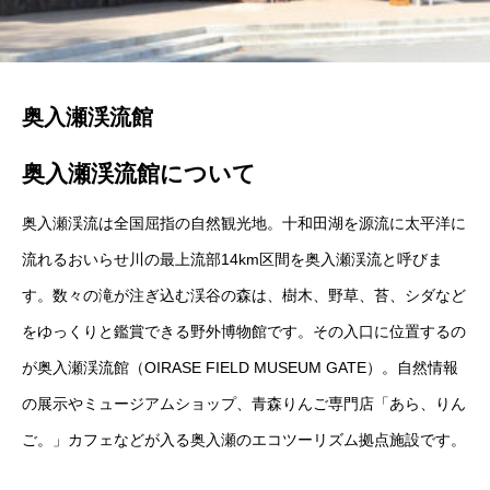
奥入瀬渓流館
奥入瀬渓流館について
奥入瀬渓流は全国屈指の自然観光地。十和田湖を源流に太平洋に
流れるおいらせ川の最上流部14km区間を奥入瀬渓流と呼びま
す。数々の滝が注ぎ込む渓谷の森は、樹木、野草、苔、シダなど
をゆっくりと鑑賞できる野外博物館です。その入口に位置するの
が奥入瀬渓流館（OIRASE FIELD MUSEUM GATE）。自然情報
の展示やミュージアムショップ、青森りんご専門店「あら、りん
ご。」カフェなどが入る奥入瀬のエコツーリズム拠点施設です。