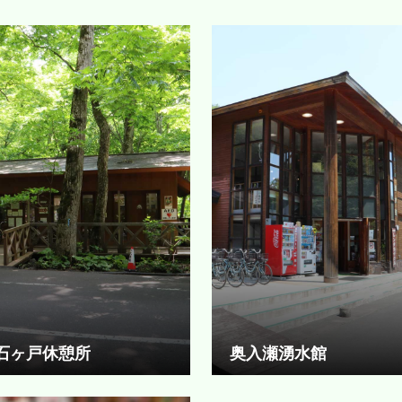
石ヶ戸休憩所
奥入瀬湧水館