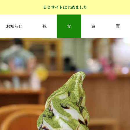
ＥＣサイトはじめました
お知らせ
観
食
遊
買