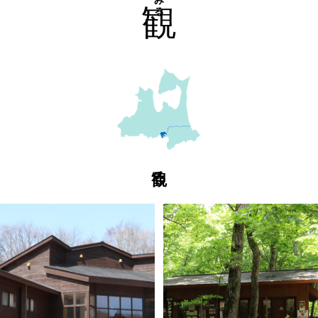
みる
観る